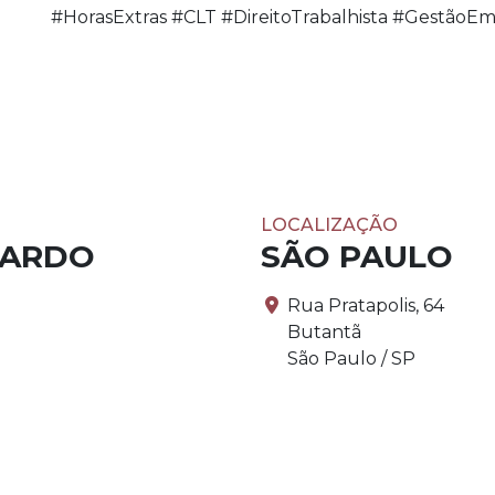
#HorasExtras #CLT #DireitoTrabalhista #GestãoEm
LOCALIZAÇÃO
PARDO
SÃO PAULO
Rua Pratapolis, 64
Butantã
São Paulo / SP