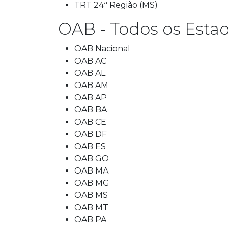
TRT 24ª Região (MS)
OAB - Todos os Esta
OAB Nacional
OAB AC
OAB AL
OAB AM
OAB AP
OAB BA
OAB CE
OAB DF
OAB ES
OAB GO
OAB MA
OAB MG
OAB MS
OAB MT
OAB PA