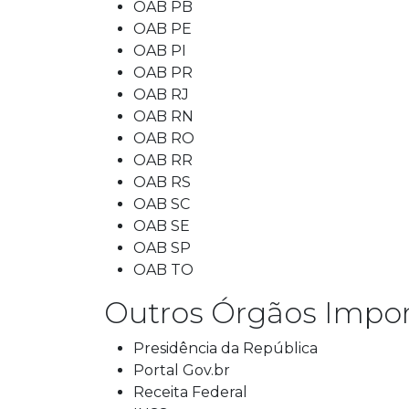
OAB PB
OAB PE
OAB PI
OAB PR
OAB RJ
OAB RN
OAB RO
OAB RR
OAB RS
OAB SC
OAB SE
OAB SP
OAB TO
Outros Órgãos Impor
Presidência da República
Portal Gov.br
Receita Federal