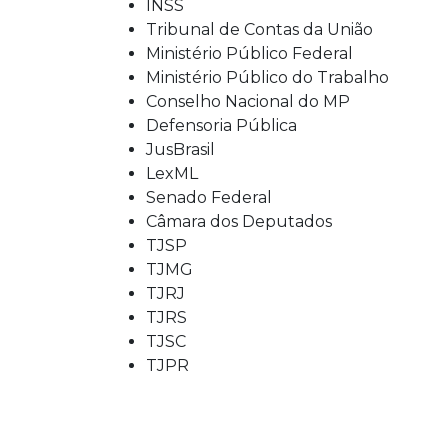
INSS
Tribunal de Contas da União
Ministério Público Federal
Ministério Público do Trabalho
Conselho Nacional do MP
Defensoria Pública
JusBrasil
LexML
Senado Federal
Câmara dos Deputados
TJSP
TJMG
TJRJ
TJRS
TJSC
TJPR