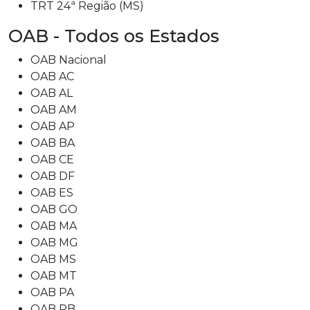
TRT 24ª Região (MS)
OAB - Todos os Estados
OAB Nacional
OAB AC
OAB AL
OAB AM
OAB AP
OAB BA
OAB CE
OAB DF
OAB ES
OAB GO
OAB MA
OAB MG
OAB MS
OAB MT
OAB PA
OAB PB