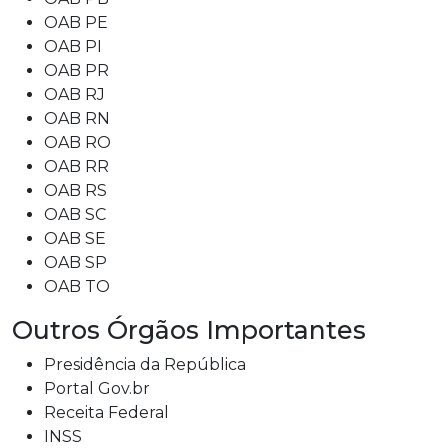
OAB PE
OAB PI
OAB PR
OAB RJ
OAB RN
OAB RO
OAB RR
OAB RS
OAB SC
OAB SE
OAB SP
OAB TO
Outros Órgãos Importantes
Presidência da República
Portal Gov.br
Receita Federal
INSS