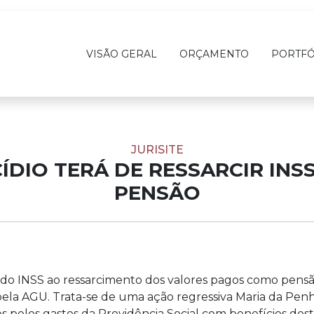
VISÃO GERAL
ORÇAMENTO
PORTFÓ
JURISITE
ÍDIO TERÁ DE RESSARCIR IN
PENSÃO
o do INSS ao ressarcimento dos valores pagos como pensã
 pela AGU. Trata-se de uma ação regressiva Maria da Pen
s pelos gastos da Previdência Social com benefícios dest