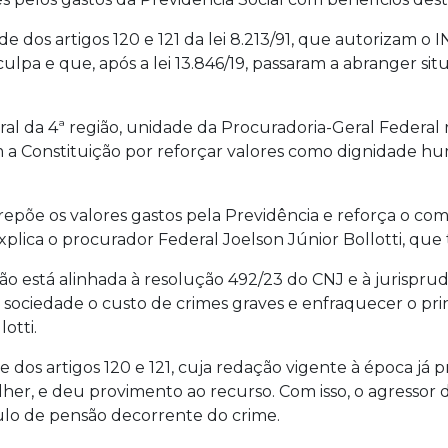
ade dos artigos 120 e 121 da lei 8.213/91, que autorizam 
lpa e que, após a lei 13.846/19, passaram a abranger situ
ral da 4ª região, unidade da Procuradoria-Geral Federal
a Constituição por reforçar valores como dignidade hu
epõe os valores gastos pela Previdência e reforça o com
xplica o procurador Federal Joelson Júnior Bollotti, que
o está alinhada à resolução 492/23 do CNJ e à jurisprudê
rir à sociedade o custo de crimes graves e enfraquecer o 
otti.
dos artigos 120 e 121, cuja redação vigente à época já p
lher, e deu provimento ao recurso. Com isso, o agressor d
tulo de pensão decorrente do crime.