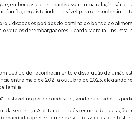
ue, embora as partes mantivessem uma relação séria, p
ir família, requisito indispensável para o reconhecimento
o prejudicados os pedidos de partilha de bens e de ali
 voto os desembargadores Ricardo Moreira Lins Pastl e
com pedido de reconhecimento e dissolução de união está
ência entre maio de 2021 a outubro de 2023, alegando r
e família.
nião estável no período indicado, sendo rejeitados os pedi
m da sentença. A autora interpôs recurso de apelação co
o demandado apresentou recurso adesivo para contestar 