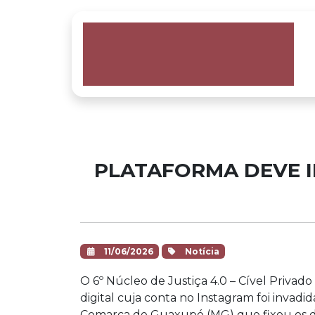
PLATAFORMA DEVE I
11/06/2026
Notícia
O 6º Núcleo de Justiça 4.0 – Cível Privad
digital cuja conta no Instagram foi invad
Comarca de Guaxupé (MG) que fixou os da