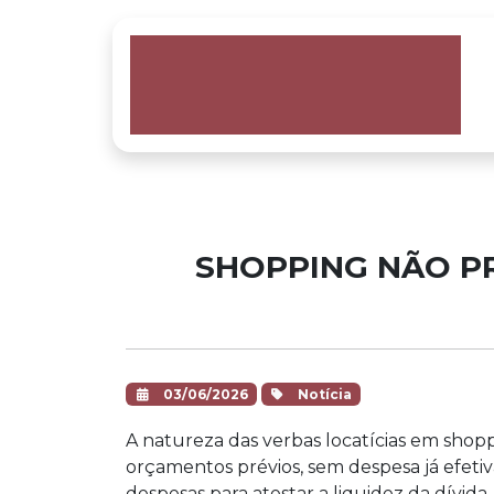
SHOPPING NÃO PR
03/06/2026
Notícia
A natureza das verbas locatícias em shop
orçamentos prévios, sem despesa já efeti
despesas para atestar a liquidez da dívida.