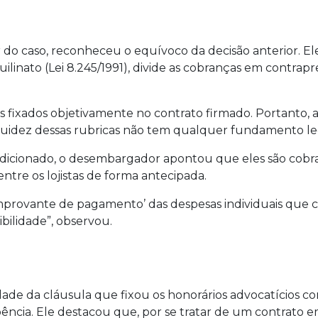
do caso, reconheceu o equívoco da decisão anterior. El
quilinato (Lei 8.245/1991), divide as cobranças em contrap
res fixados objetivamente no contrato firmado. Portanto
quidez dessas rubricas não tem qualquer fundamento le
dicionado, o desembargador apontou que eles são cob
tre os lojistas de forma antecipada.
‘comprovante de pagamento’ das despesas individuais q
ibilidade”, observou.
e da cláusula que fixou os honorários advocatícios co
cia. Ele destacou que, por se tratar de um contrato em