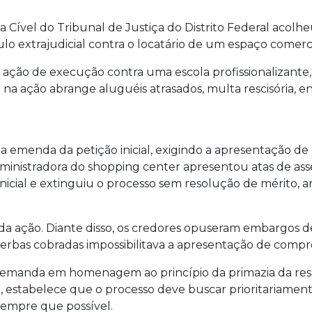
Cível do Tribunal de Justiça do Distrito Federal acolh
o extrajudicial contra o locatário de um espaço comer
 ação de execução contra uma escola profissionalizant
 na ação abrange aluguéis atrasados, multa rescisória, 
u a emenda da petição inicial, exigindo a apresentação
ministradora do shopping center apresentou atas de ass
a inicial e extinguiu o processo sem resolução de mérito
 da ação. Diante disso, os credores opuseram embargos
 verbas cobradas impossibilitava a apresentação de compr
manda em homenagem ao princípio da primazia da resolu
il, estabelece que o processo deve buscar prioritariament
sempre que possível.