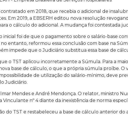
ontratado em 2018, que recebia o adicional de insalubri
es. Em 2019, a EBSERH editou nova resolução revogando
ara o cálculo do adicional. A mudança foi contestada ju
o inicial foi de que o pagamento sobre o salário-base con
, no entanto, reformou essa conclusão com base na Súmu
m impede que o Judiciário substitua essa base de cálcu
que o TST aplicou incorretamente a Súmula. Para a maiori
 nova base de cálculo, o que a própria súmula proíbe. O 
 impossibilidade de utilização do salário-mínimo, deve p
o Judiciário.
Gilmar Mendes e André Mendonça. O relator, ministro N
 Vinculante nº 4 diante da inexistência de norma especí
o do TST e restabeleceu a base de cálculo anterior do a