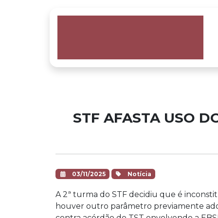
STF AFASTA USO D
03/11/2025
Notícia
A 2ª turma do STF decidiu que é inconstit
houver outro parâmetro previamente adot
contra acórdão do TST envolvendo a EBSER