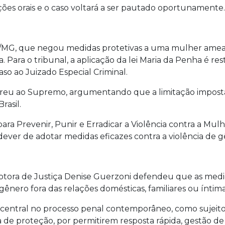
ações orais e o caso voltará a ser pautado oportunamente.
J/MG, que negou medidas protetivas a uma mulher amea
a. Para o tribunal, a aplicação da lei Maria da Penha é re
so ao Juizado Especial Criminal.
reu ao Supremo, argumentando que a limitação imposta 
rasil.
ra Prevenir, Punir e Erradicar a Violência contra a Mu
 dever de adotar medidas eficazes contra a violência de
tora de Justiça Denise Guerzoni defendeu que as medida
ênero fora das relações domésticas, familiares ou íntima
central no processo penal contemporâneo, como sujeito d
de proteção, por permitirem resposta rápida, gestão de r