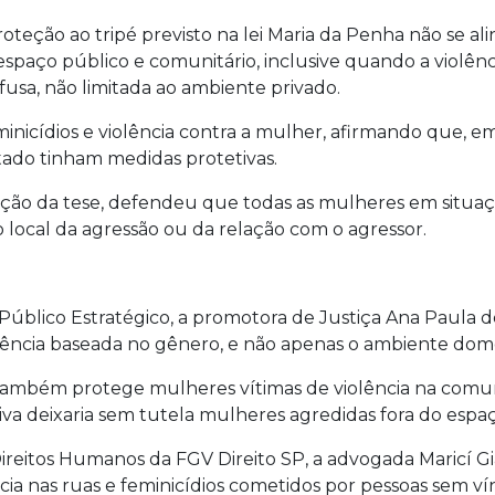
roteção ao tripé previsto na lei Maria da Penha não se 
aço público e comunitário, inclusive quando a violênci
ifusa, não limitada ao ambiente privado.
icídios e violência contra a mulher, afirmando que, em
tado tinham medidas protetivas.
xação da tese, defendeu que todas as mulheres em situa
ocal da agressão ou da relação com o agressor.
 Público Estratégico, a promotora de Justiça Ana Paula d
ncia baseada no gênero, e não apenas o ambiente domést
também protege mulheres vítimas de violência na comun
tiva deixaria sem tutela mulheres agredidas fora do espa
 Direitos Humanos da FGV Direito SP, a advogada Maricí Gi
ência nas ruas e feminicídios cometidos por pessoas sem v