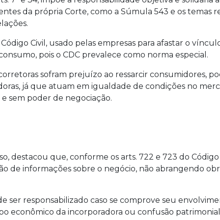
es da própria Corte, como a Súmula 543 e os temas rep
lações.
Código Civil, usado pelas empresas para afastar o víncu
de consumo, pois o CDC prevalece como norma especial.
s corretoras sofram prejuízo ao ressarcir consumidores,
doras, já que atuam em igualdade de condições no merc
s e sem poder de negociação.
rso, destacou que, conforme os arts. 722 e 723 do Código C
ação de informações sobre o negócio, não abrangendo ob
ode ser responsabilizado caso se comprove seu envolvime
o econômico da incorporadora ou confusão patrimonial