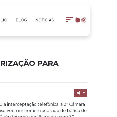
LIO
BLOG
NOTÍCIAS
ORIZAÇÃO PARA
 a interceptação telefônica, a 2ª Câmara
 absolveu um homem acusado de tráfico de
 O réu foi preso em flagrante com 30