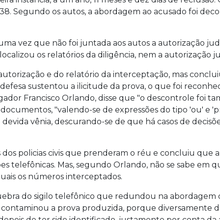
 38. Segundo os autos, a abordagem ao acusado foi deco
uma vez que não foi juntada aos autos a autorização jud
 localizou os relatórios da diligência, nem a autorização 
autorização e do relatório da interceptação, mas conclu
 defesa sustentou a ilicitude da prova, o que foi reconh
gador Francisco Orlando, disse que "o descontrole foi 
s documentos, "valendo-se de expressões do tipo 'ou' e 
 devida vênia, descurando-se de que há casos de decisõe
os policias civis que prenderam o réu e concluiu que 
ões telefônicas. Mas, segundo Orlando, não se sabe em q
uais os números interceptados.
quebra do sigilo telefônico que redundou na abordagem d
io contaminou a prova produzida, porque diversamente 
depois de ter sido identificado, justamente por conta da