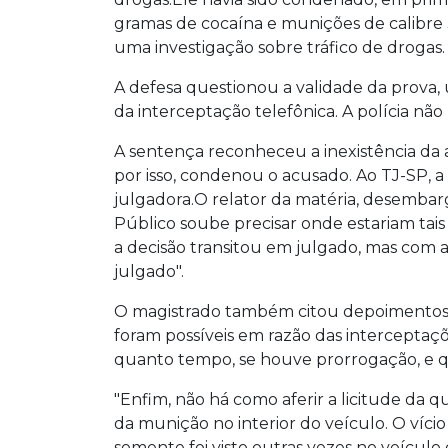
gramas de cocaína e munições de calibre
uma investigação sobre tráfico de drogas.
A defesa questionou a validade da prova, 
da interceptação telefônica. A polícia não
A sentença reconheceu a inexistência da 
por isso, condenou o acusado. Ao TJ-SP, a
julgadora.O relator da matéria, desembar
Público soube precisar onde estariam tai
a decisão transitou em julgado, mas com a
julgado".
O magistrado também citou depoimentos d
foram possíveis em razão das interceptaç
quanto tempo, se houve prorrogação, e q
"Enfim, não há como aferir a licitude da 
da munição no interior do veículo. O víc
somente foi visto outras vezes no veículo 