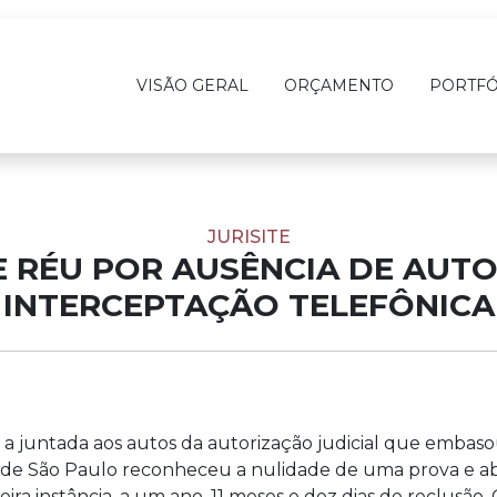
VISÃO GERAL
ORÇAMENTO
PORTFÓ
JURISITE
E RÉU POR AUSÊNCIA DE AUT
INTERCEPTAÇÃO TELEFÔNICA
 juntada aos autos da autorização judicial que embasou
iça de São Paulo reconheceu a nulidade de uma prova e
ira instância, a um ano, 11 meses e dez dias de reclusão.