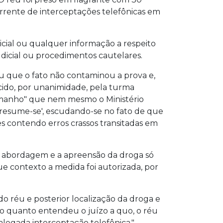
rrente de interceptações telefônicas em
icial ou qualquer informação a respeito
judicial ou procedimentos cautelares.
iu que o fato não contaminou a prova e,
ecido, por unanimidade, pela turma
tamanho" que nem mesmo o Ministério
'presume-se', escudando-se no fato de que
s contendo erros crassos transitadas em
a abordagem e a apreensão da droga só
ue contexto a medida foi autorizada, por
o réu e posterior localização da droga e
do quanto entendeu o juízo a quo, o réu
 alegada interceptação telefônica."