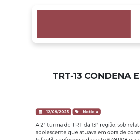
TRT-13 CONDENA 
12/09/2025
Notícia
A 2ª turma do TRT da 13ª região, sob re
adolescente que atuava em obra de constru
Infantil, conforme o decreto 6.481/08 e a