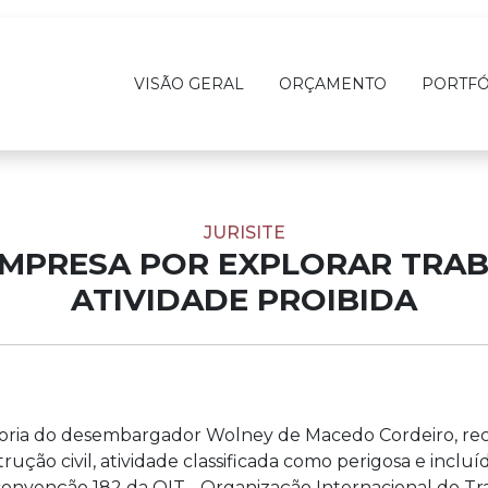
VISÃO GERAL
ORÇAMENTO
PORTFÓ
JURISITE
EMPRESA POR EXPLORAR TRAB
ATIVIDADE PROIBIDA
latoria do desembargador Wolney de Macedo Cordeiro, r
ção civil, atividade classificada como perigosa e incluí
 convenção 182 da OIT - Organização Internacional do Tra