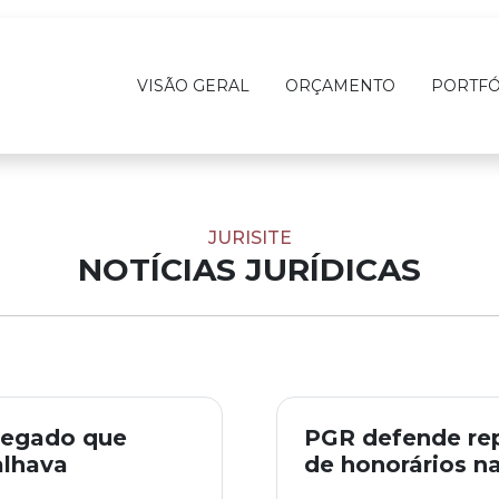
VISÃO GERAL
ORÇAMENTO
PORTFÓ
JURISITE
NOTÍCIAS JURÍDICAS
regado que
PGR defende rep
alhava
de honorários n