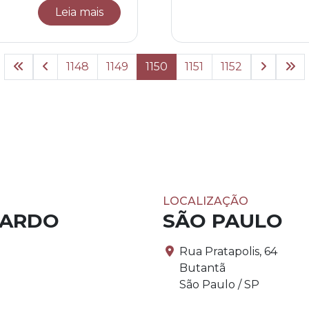
Leia mais
1148
1149
1150
1151
1152
LOCALIZAÇÃO
PARDO
SÃO PAULO
Rua Pratapolis, 64
Butantã
São Paulo / SP