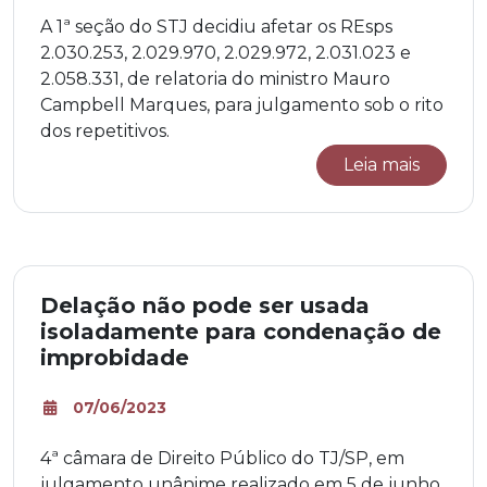
A 1ª seção do STJ decidiu afetar os REsps
2.030.253, 2.029.970, 2.029.972, 2.031.023 e
2.058.331, de relatoria do ministro Mauro
Campbell Marques, para julgamento sob o rito
dos repetitivos.
Leia mais
Delação não pode ser usada
isoladamente para condenação de
improbidade
07/06/2023
4ª câmara de Direito Público do TJ/SP, em
julgamento unânime realizado em 5 de junho,